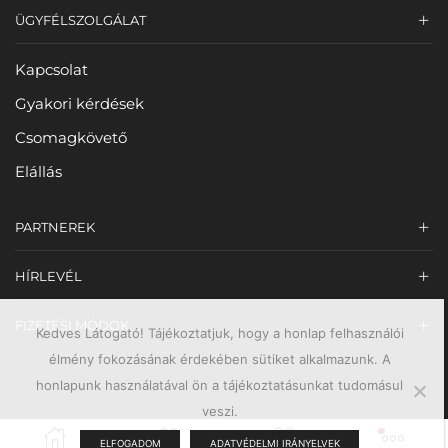
ÜGYFÉLSZOLGÁLAT
Kapcsolat
Gyakori kérdések
Csomagkövető
Elállás
PARTNEREK
HÍRLEVÉL
FIZETÉSI MÓDOK
Kedves Látogató! Tájékoztatjuk, hogy a honlap felhasználói
élmény fokozásának érdekében sütiket alkalmazunk. A
honlapunk használatával ön a tájékoztatásunkat tudomásul
veszi.
0
ELFOGADOM
ADATVÉDELMI IRÁNYELVEK