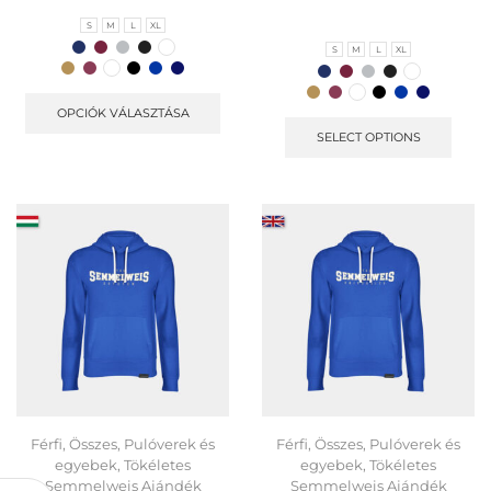
S
M
L
XL
S
M
L
XL
OPCIÓK VÁLASZTÁSA
SELECT OPTIONS
Férfi
,
Összes
,
Pulóverek és
Férfi
,
Összes
,
Pulóverek és
egyebek
,
Tökéletes
egyebek
,
Tökéletes
Semmelweis Ajándék
Semmelweis Ajándék