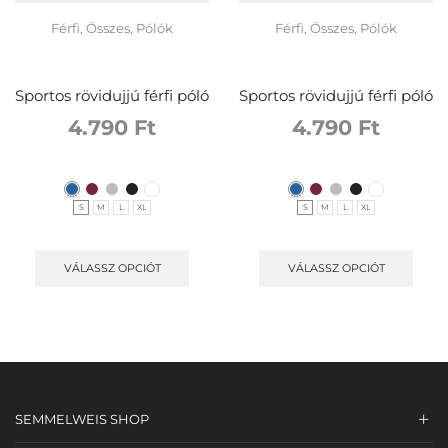
Férfi
,
Összes
,
Pólók
Férfi
,
Összes
,
Pólók
Sportos rövidujjú férfi póló
Sportos rövidujjú férfi póló
4.790
Ft
4.790
Ft
S
M
L
XL
S
M
L
XL
VÁLASSZ OPCIÓT
VÁLASSZ OPCIÓT
SEMMELWEIS SHOP