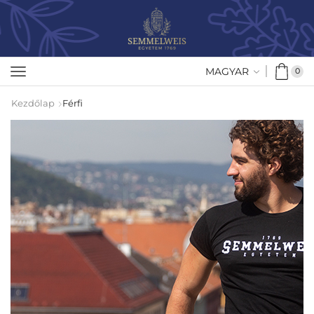
MAGYAR
0
Kezdőlap
Férfi