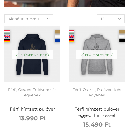
ELŐRENDELHETŐ
ELŐRENDELHETŐ
Férfi
,
Összes
,
Pulóverek és
Férfi
,
Összes
,
Pulóverek és
egyebek
egyebek
Férfi hímzett pulóver
Férfi hímzett pulóver
egyedi hímzéssel
13.990
Ft
15.490
Ft