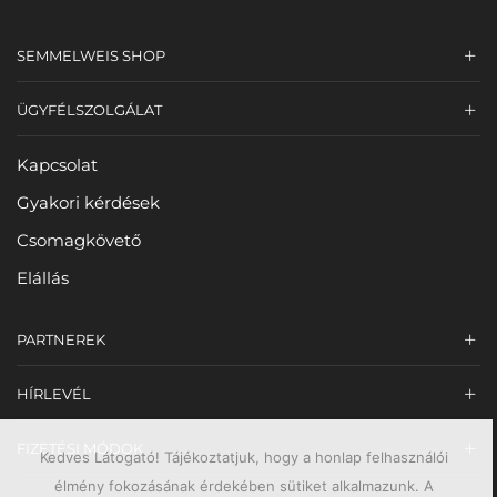
SEMMELWEIS SHOP
ÜGYFÉLSZOLGÁLAT
Kapcsolat
Gyakori kérdések
Csomagkövető
Elállás
PARTNEREK
HÍRLEVÉL
FIZETÉSI MÓDOK
Kedves Látogató! Tájékoztatjuk, hogy a honlap felhasználói
élmény fokozásának érdekében sütiket alkalmazunk. A