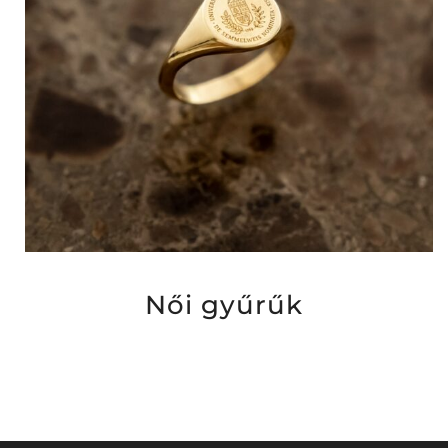
Női gyűrűk