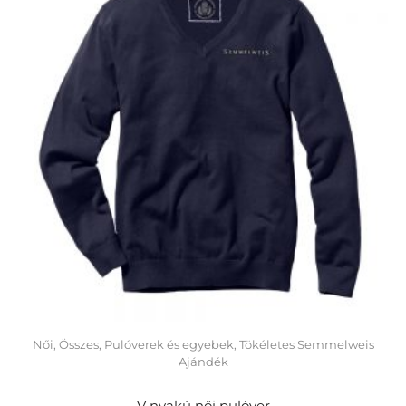
Női
,
Összes
,
Pulóverek és egyebek
,
Tökéletes Semmelweis
Ajándék