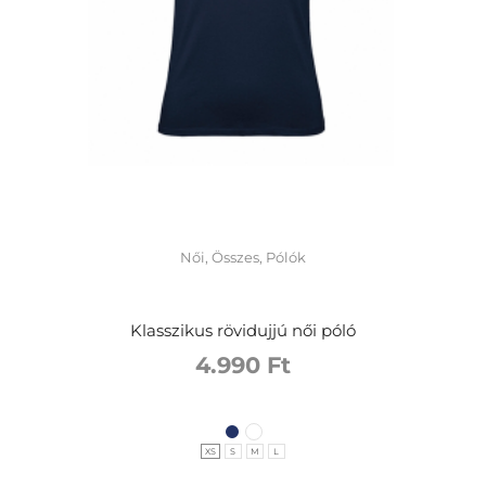
Női
,
Összes
,
Pólók
Klasszikus rövidujjú női póló
4.990
Ft
XS
S
M
L