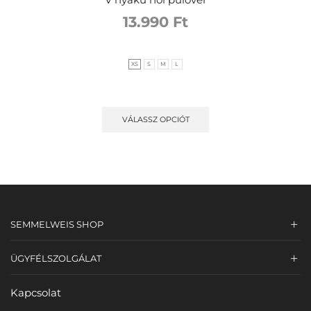
V nyakú női pulóver
13.990
Ft
XS
S
M
L
VÁLASSZ OPCIÓT
SEMMELWEIS SHOP
ÜGYFÉLSZOLGÁLAT
Kapcsolat