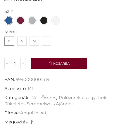
Szín
Méret
XS
S
M
L
KOSÁRBA
EAN:
5990000001419
Azonosító:
141
Kategóriák:
Női
,
Összes
,
Pulóverek és egyebek
,
Tökéletes Semmelweis Ajándék
Címke:
Angol felirat
Megosztás: