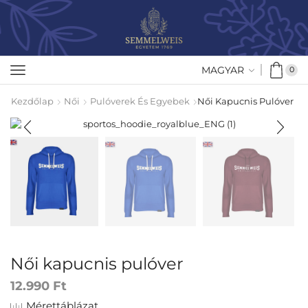
MAGYAR
0
Kezdőlap
Női
Pulóverek És Egyebek
Női Kapucnis Pulóver
Női kapucnis pulóver
12.990
Ft
Mérettáblázat