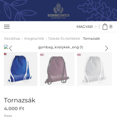
MAGYAR
0
Kezdőlap
Kiegészítők
Táskák És Kellékek
Tornazsák
Tornazsák
4.000
Ft
Szín