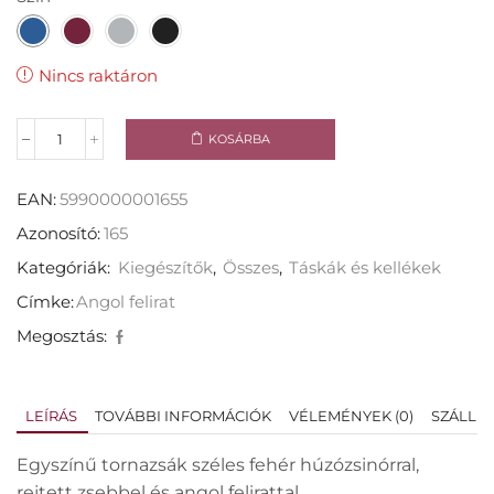
Nincs raktáron
KOSÁRBA
EAN:
5990000001655
Azonosító:
165
Kategóriák:
Kiegészítők
,
Összes
,
Táskák és kellékek
Címke:
Angol felirat
Megosztás:
LEÍRÁS
TOVÁBBI INFORMÁCIÓK
VÉLEMÉNYEK (0)
SZÁLLÍT
Egyszínű tornazsák széles fehér húzózsinórral,
rejtett zsebbel és angol felirattal.