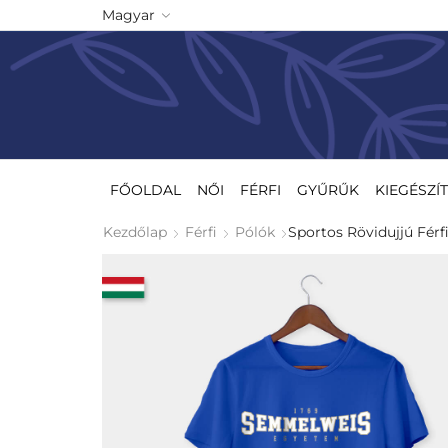
Magyar
FŐOLDAL
NŐI
FÉRFI
GYŰRŰK
KIEGÉSZÍ
Kezdőlap
Férfi
Pólók
Sportos Rövidujjú Férf