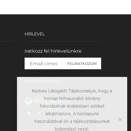
HÍRLEVÉL
Iratkozz fel hírlevelünkre
FIZETÉSI MÓDOK
Kedves Látogató! Tájékoztatjuk, hogy a
honlap felhasználói élmény
fokozásának érdekében sütiket
alkalmazunk. A honlapunk
használatával ön a tájékoztatásunkat
tudomásul veszi.