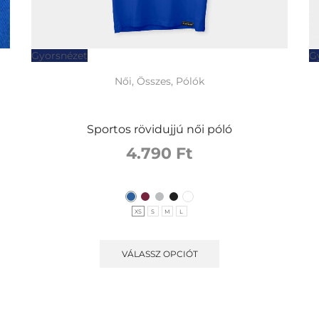
Gyorsnézet
G
Női
,
Összes
,
Pólók
Sportos rövidujjú női póló
4.790
Ft
XS
S
M
L
VÁLASSZ OPCIÓT