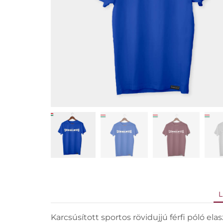
L
Karcsúsított sportos rövidujjú férfi póló ela