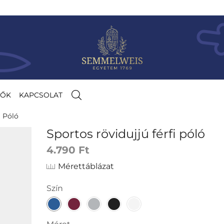
TŐK
KAPCSOLAT
i Póló
Sportos rövidujjú férfi póló
4.790
Ft
Mérettáblázat
Szín