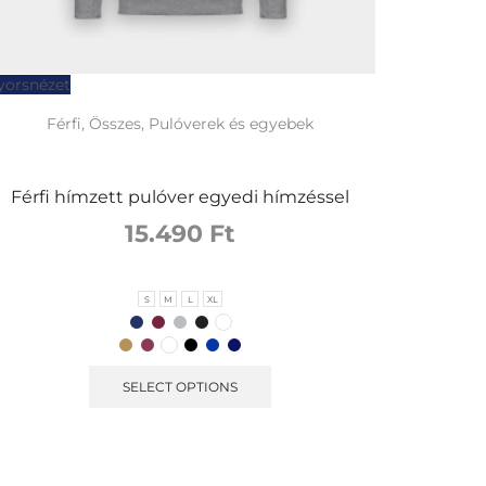
yorsnézet
Férfi
,
Összes
,
Pulóverek és egyebek
Férfi hímzett pulóver egyedi hímzéssel
15.490
Ft
S
M
L
XL
SELECT OPTIONS