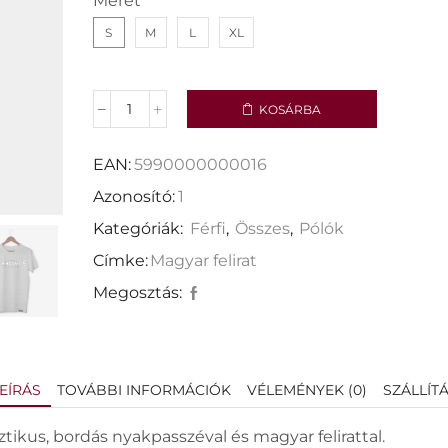
Méret
S
M
L
XL
KOSÁRBA
EAN:
5990000000016
Azonosító:
1
Kategóriák:
Férfi
,
Összes
,
Pólók
Címke:
Magyar felirat
Megosztás:
EÍRÁS
TOVÁBBI INFORMÁCIÓK
VÉLEMÉNYEK (0)
SZÁLLÍT
sztikus, bordás nyakpasszéval és magyar felirattal.