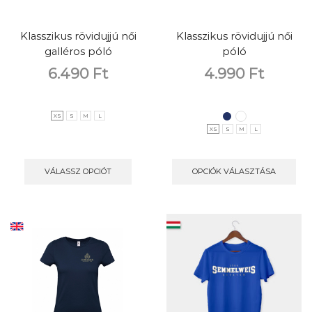
Klasszikus rövidujjú női
Klasszikus rövidujjú női
galléros póló
póló
6.490
Ft
4.990
Ft
XS
S
M
L
XS
S
M
L
VÁLASSZ OPCIÓT
OPCIÓK VÁLASZTÁSA