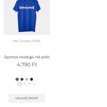
Női
,
Összes
,
Pólók
Sportos rövidujjú női póló
4.790
Ft
XS
S
M
L
VÁLASSZ OPCIÓT