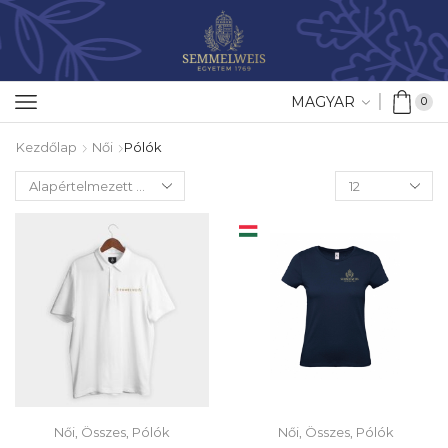
MAGYAR
0
Kezdőlap
Női
Pólók
Női
,
Összes
,
Pólók
Női
,
Összes
,
Pólók