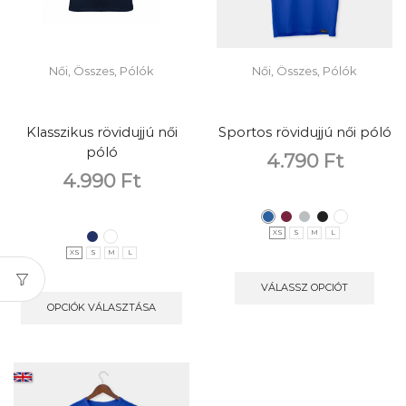
Női
,
Összes
,
Pólók
Női
,
Összes
,
Pólók
Klasszikus rövidujjú női
Sportos rövidujjú női póló
póló
4.790
Ft
4.990
Ft
XS
S
M
L
XS
S
M
L
VÁLASSZ OPCIÓT
OPCIÓK VÁLASZTÁSA