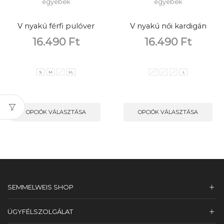
egyebek
egyebek
V nyakú férfi pulóver
V nyakú női kardigán
16.490
Ft
16.490
Ft
S
M
L
XL
XS
S
M
L
OPCIÓK VÁLASZTÁSA
OPCIÓK VÁLASZTÁSA
SEMMELWEIS SHOP
ÜGYFÉLSZOLGÁLAT