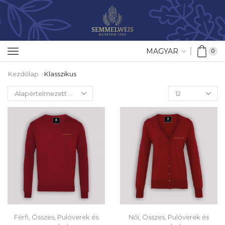
MAGYAR
0
Kezdőlap
Klasszikus
Férfi
,
Összes
,
Pulóverek és
Női
,
Összes
,
Pulóverek és