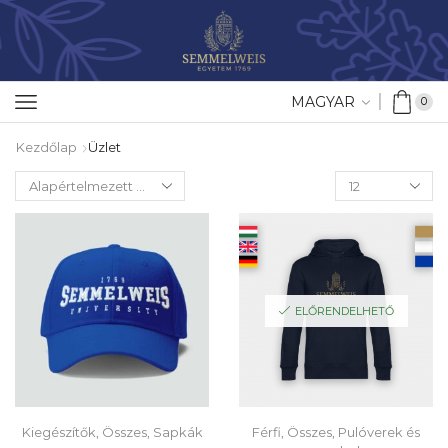
MAGYAR
0
Kezdőlap
Üzlet
ELŐRENDELHETŐ
Kiegészítők
,
Összes
,
Sapkák
Férfi
,
Összes
,
Pulóverek és