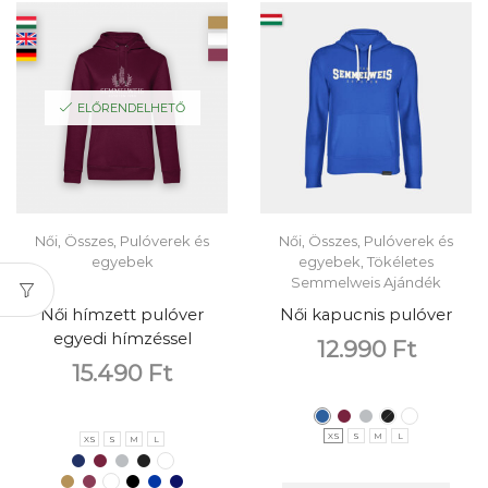
ELŐRENDELHETŐ
Női
,
Összes
,
Pulóverek és
Női
,
Összes
,
Pulóverek és
egyebek
egyebek
,
Tökéletes
Semmelweis Ajándék
Női hímzett pulóver
Női kapucnis pulóver
egyedi hímzéssel
12.990
Ft
15.490
Ft
XS
S
M
L
XS
S
M
L