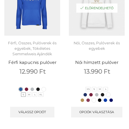
ELŐRENDELHETŐ
Férfi
,
Összes
,
Pulóverek és
Női
,
Összes
,
Pulóverek és
egyebek
,
Tökéletes
egyebek
Semmelweis Ajándék
Férfi kapucnis pulóver
Női hímzett pulóver
12.990
Ft
13.990
Ft
XS
S
M
L
S
M
L
XL
VÁLASSZ OPCIÓT
OPCIÓK VÁLASZTÁSA