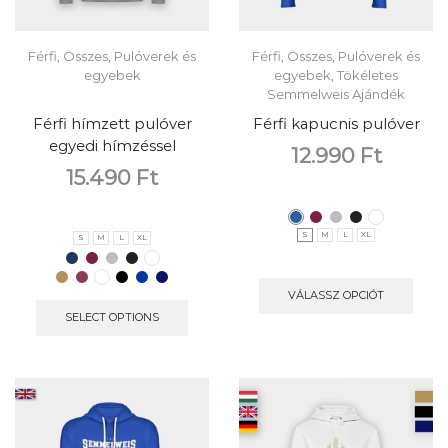
Férfi
,
Összes
,
Pulóverek és
Férfi
,
Összes
,
Pulóverek és
egyebek
egyebek
,
Tökéletes
Semmelweis Ajándék
Férfi hímzett pulóver
Férfi kapucnis pulóver
egyedi hímzéssel
12.990
Ft
15.490
Ft
S
M
L
XL
S
M
L
XL
VÁLASSZ OPCIÓT
SELECT OPTIONS