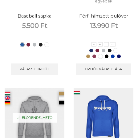
egyebek
Baseball sapka
Férfi hímzett pulóver
5.500
Ft
13.990
Ft
S
M
L
XL
VÁLASSZ OPCIÓT
OPCIÓK VÁLASZTÁSA
ELŐRENDELHETŐ