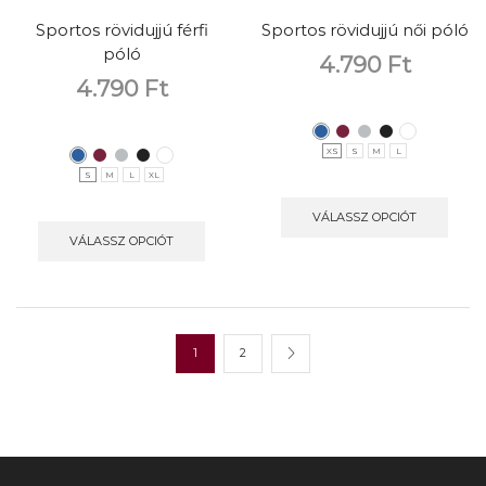
Sportos rövidujjú férfi
Sportos rövidujjú női póló
póló
4.790
Ft
4.790
Ft
XS
S
M
L
S
M
L
XL
VÁLASSZ OPCIÓT
VÁLASSZ OPCIÓT
1
2