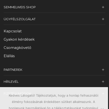
SEMMELWEIS SHOP
ÜGYFÉLSZOLGÁLAT
Kapcsolat
Gyakori kérdések
Csomagkövető
Elállás
PARTNEREK
HÍRLEVÉL
FIZETÉSI MÓDOK
Kedves Látogató! Tájékoztatjuk, hogy a honlap felhasználói
élmény fokozásának érdekében sütiket alkalmazunk. A
honlapunk használatával ön a tájékoztatásunkat tudomásul