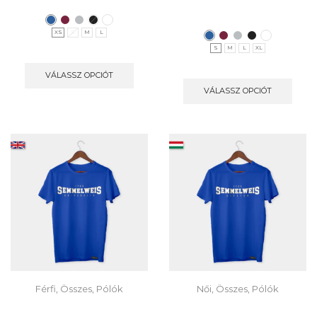
XS
S
M
L
S
M
L
XL
VÁLASSZ OPCIÓT
VÁLASSZ OPCIÓT
Férfi
,
Összes
,
Pólók
Női
,
Összes
,
Pólók